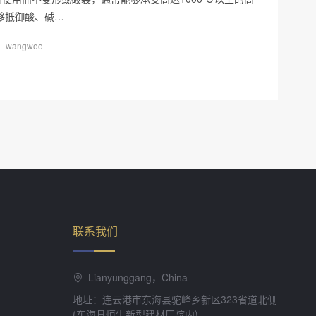
够抵御酸、碱…
wangwoo
联系我们
Lianyunggang，China
地址：连云港市东海县驼峰乡新区323省道北侧
(东海县恒生新型建材厂院内)